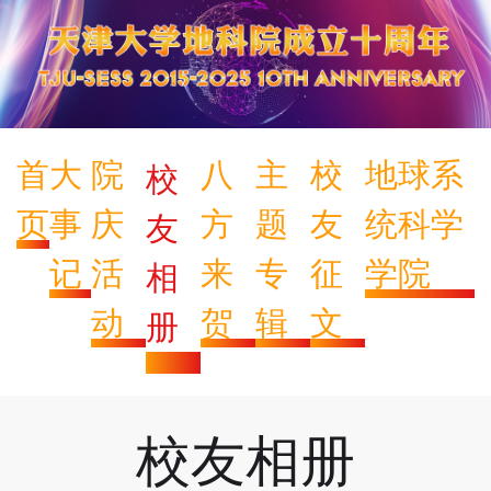
首
大
院
八
主
校
地球系
校
页
事
庆
方
题
友
统科学
友
记
活
来
专
征
学院
相
动
贺
辑
文
册
校友相册